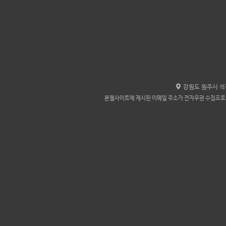
강원도 원주시 석
본웹사이트에 게시된 이메일 주소가 전자우편 수집프로그