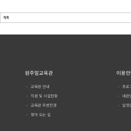
원주얼교육관
이용안
교육관 안내
프로
직원 및 시설현황
대관
교육관 주변전경
일정
찾아 오는 길