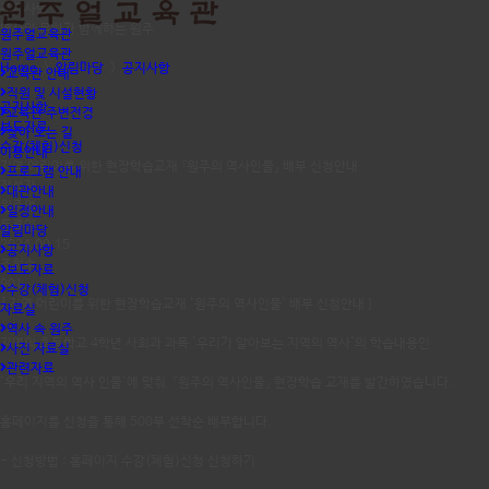
공지사항
역사와 문화가 함께하는 원주
원주얼교육관
원주얼교육관
Home
>
알림마당
>
공지사항
교육관 안내
직원 및 시설현황
공지사항
교육관 주변전경
보도자료
찾아 오는 길
수강(체험)신청
이용안내
지역 어린이를 위한 현장학습교재 『원주의 역사인물』 배부 신청안내
프로그램 안내
작성자
대관안내
원주얼
일정안내
등록일
알림마당
2024.09.15
공지사항
조회수
보도자료
901
수강(체험)신청
[ 지역 어린이를 위한 현장학습교재 '원주의 역사인물' 배부 신청안내 ]
자료실
역사 속 원주
지역의 초등학교 4학년 사회과 과목 '우리가 알아보는 지역의 역사'의 학습내용인
사진 자료실
관련자료
'우리 지역의 역사 인물'에 맞춰 『원주의 역사인물』 현장학습 교재를 발간하였습니다.
홈페이지를 신청을 통해 500부 선착순 배부합니다.
- 신청방법 : 홈페이지 수강(체험)신청 신청하기