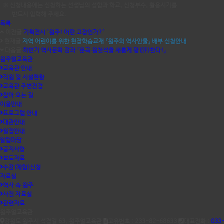
※ 신청내용에는 신청하는 선생님의 성함과 학교, 신청부수, 활용시기를
반드시 입력해 주세요.
목록
이전글
기획전시 '원주! 어떤 고장인가?'
현재글
지역 어린이를 위한 현장학습교재 『원주의 역사인물』 배부 신청안내
다음글
하반기 역사문화 강좌 『운곡 원천석을 새롭게 평(評)한다!』
원주얼교육관
교육관 안내
직원 및 시설현황
교육관 주변전경
찾아 오는 길
이용안내
프로그램 안내
대관안내
일정안내
알림마당
공지사항
보도자료
수강(체험)신청
자료실
역사 속 원주
사진 자료실
관련자료
원주얼교육관
강원도 원주시 석경길 63, 원주얼교육관
고유번호 : 233-82-68633
대표전화 :
033