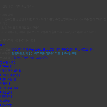
- 신청마감 : 키트 소진시까지
- 체험방법
1. 원주인물 김금원에 대한 PPT교육자료 활용 수업진행(배부시 교육자료를 함께 보내드립
니다.)
2. 원주인물 김금원팝업북 만들기
3. 교육후 사진2매와 결과보고서 작성후 제출(Email : wonjueol@naver.com)
- 기타문의 : 033-748-4433
목록
이전글
'팝업북으로 배우는 원주인물 김금원' 키트 배부신청이 마감되었습니다.
현재글
'팝업북으로 배우는 원주인물 김금원' 키트 배부신청안내
다음글
기획전시 '원주! 어떤 고장인가?'
원주얼교육관
교육관 안내
직원 및 시설현황
교육관 주변전경
찾아 오는 길
이용안내
프로그램 안내
대관안내
일정안내
알림마당
공지사항