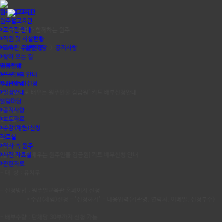
원주얼교육관
원주 얼 교육관
원주얼교육관
공지사항
역사와 문화가 함께하는 원주
교육관 안내
직원 및 시설현황
Home
교육관 주변전경
>
알림마당
>
공지사항
찾아 오는 길
이용안내
공지사항
보도자료
프로그램 안내
수강(체험)신청
대관안내
'팝업북으로 배우는 원주인물 김금원' 키트 배부신청안내
일정안내
알림마당
작성자
원주얼
공지사항
등록일
보도자료
2025.05.28
수강(체험)신청
자료실
조회수
728
역사 속 원주
[팝업북으로 배우는 원주인물 김금원] 키트 배부신청 안내
사진 자료실
관련자료
- 대 상 : 유치부
- 신청방법 : 원주얼교육관 홈페이지 신청
* 수강(체험)신청 - '신청하기' - 내용입력(기관명, 연락처, 이메일, 신청부수)
- 배부수량 : 단체당 30부까지 신청 가능