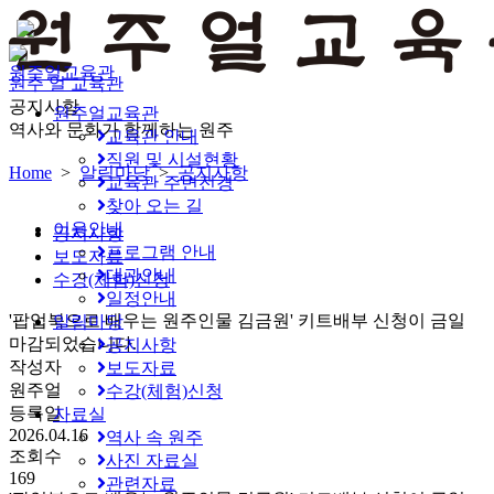
원주얼교육관
원주 얼 교육관
공지사항
원주얼교육관
역사와 문화가 함께하는 원주
교육관 안내
직원 및 시설현황
Home
>
알림마당
>
공지사항
교육관 주변전경
찾아 오는 길
이용안내
공지사항
프로그램 안내
보도자료
대관안내
수강(체험)신청
일정안내
'팝업북으로 배우는 원주인물 김금원' 키트배부 신청이 금일
알림마당
마감되었습니다.
공지사항
작성자
보도자료
원주얼
수강(체험)신청
등록일
자료실
2026.04.16
역사 속 원주
조회수
사진 자료실
169
관련자료