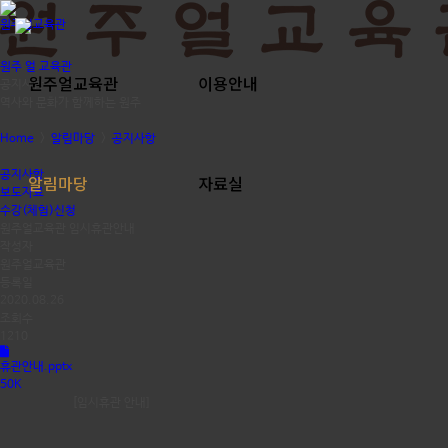
원주얼교육관
원주 얼 교육관
원주얼교육관
이용안내
공지사항
역사와 문화가 함께하는 원주
Home
>
알림마당
>
공지사항
공지사항
알림마당
자료실
보도자료
수강(체험)신청
원주얼교육관 임시휴관안내
작성자
원주얼교육관
등록일
2020.08.26
조회수
1210
휴관안내.pptx
50K
[임시휴관 안내]