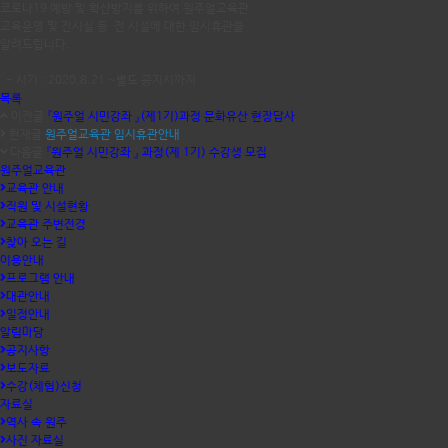
코로나19 예방 및 확산방지를 위하여 원주얼교육관
교육운영 및 전시실 등 전 시설에 대한 임시휴관을
알려드립니다.
- 시기 : 2020.8.21 ~별도 공지시까지
목록
이전글
『원주얼 시민강좌 』(제1기)과정 문화유산 현장답사
현재글
원주얼교육관 임시휴관안내
다음글
『원주얼 시민강좌 』 과정(제 1기) 수강생 모집
원주얼교육관
교육관 안내
직원 및 시설현황
교육관 주변전경
찾아 오는 길
이용안내
프로그램 안내
대관안내
일정안내
알림마당
공지사항
보도자료
수강(체험)신청
자료실
역사 속 원주
사진 자료실