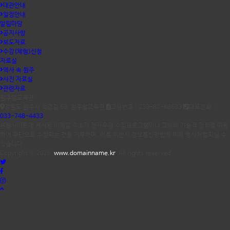
대관안내
일정안내
알림마당
공지사항
보도자료
수강(체험)신청
자료실
역사 속 원주
사진 자료실
관련자료
원주얼교육관
강원도 원주시 석경길 63, 원주얼교육관
고유번호 : 233-82-68633
대표전화 :
033-748-4433
본웹사이트에 게시된 이메일 주소가 전자우편 수집프로그램이나 그밖의 기술적 장치를 이용
하여 무단으로 수집되는 것을 거부하며, 이를 위반시 정보통신망법에 의해 형사처벌되실 수
있습니다.
Copyright ⓒ 2026
www.domainname.kr
All rights reserved.