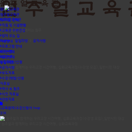
원주얼교육관
원주얼교육관
원주 얼 교육관
교육관 안내
공지사항
직원 및 시설현황
역사와 문화가 함께하는 원주
교육관 주변전경
찾아 오는 길
Home
>
알림마당
>
공지사항
이용안내
프로그램 안내
공지사항
대관안내
보도자료
일정안내
수강(체험)신청
알림마당
『원주얼과 함께하는 우리고장 시간여행』 심화교육과정<수강생 모집>_일반시민 대상
공지사항
작성자
보도자료
원주얼교육관
수강(체험)신청
등록일
자료실
2021.06.16
역사 속 원주
조회수
사진 자료실
1572
관련자료
(교육참여)수강신청서.hwp
31K
『원주얼과 함께하는 우리고장 시간여행』 심화교육과정