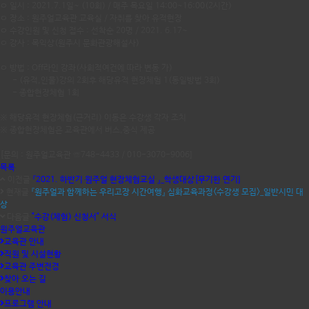
ㅇ 일시 : 2021.7.1일~ (10회) / 매주 목요일 14:00~16:00(2시간)
ㅇ 장소 : 원주얼교육관 교육실 / 자취를 찾아 유적현장
ㅇ 수강인원 및 신청 접수 : 선착순 20명 / 2021. 6.17~
ㅇ 강사 : 목익상(원주시 문화관광해설사)
ㅇ 방법 : Off라인 강좌(사회적여건에 따라 변동 가)
- (유적,인물)강의 2회후 해당유적 현장체험 1(동일방법 3회)
- 종합현장체험 1회
※ 해당유적 현장체험(근거리) 이동은 수강생 각자 조치
※ 종합현장체험은 교육관에서 버스,중식 제공
[문의 : 원주얼교육관 ☏748-4433 / 010-3070-9006]
목록
이전글
『2021. 하반기 원주얼 현장체험교실 』_학생대상[무기한 연기]
현재글
『원주얼과 함께하는 우리고장 시간여행』 심화교육과정<수강생 모집>_일반시민 대
상
다음글
"수강(체험) 신청서" 서식
원주얼교육관
교육관 안내
직원 및 시설현황
교육관 주변전경
찾아 오는 길
이용안내
프로그램 안내