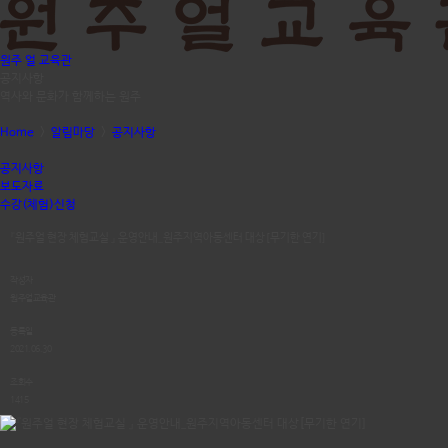
원주 얼 교육관
공지사항
역사와 문화가 함께하는 원주
Home
>
알림마당
>
공지사항
공지사항
보도자료
수강(체험)신청
『원주얼 현장 체험교실 』 운영안내_원주지역아동센터 대상[무기한 연기]
작성자
원주얼교육관
등록일
2021.06.30
조회수
1415