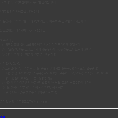
[코로나19, 지역확산에 따라 무기한 연기합니다]
『원주얼 현장 체험교실 』 운영안내
1. 운영시기 : 2021.7월 ~ 9월(방학기간) / 매주 화.수.금요일 2~3시간 내외
2. 교육대상 : 원주지역아동센터 32개소
3. 주요 내용
○ 원주의 유래, 역사속의 원주 얼을 빛낸 인물 및 문화유산, 유적소개
○ (문화유산, 인물)그림그리기 체험을 통하여 원주정신을 느껴 보는 체험의 장
○ 주변 유적지 답사 해설 및 전통 놀이마당 체험
4. 기 타(행정사항)
○ 그림그리기 우수작은 현장체험 종료후 전체 제출작품 종합평가후 포상(교육관장)
- 대상(1명x100,000원),최우수(5x50,000원),우수(10x30,000원),장려(30x20,000원),
참가(전원x5,000원) ⇒ 문화상품권 제공
○ 체험에 따른 이동은 각 아동센터별 조치 / 색연필. 도화지는 교육관에서 준비
○ 체험신청서를 “붙임” 서식에 의거 7.15일까지 제출
(일정 중복의 경우 선 접수센터에 우선권 부여)
문의 및 신청 : 원주얼교육관(748-4433)