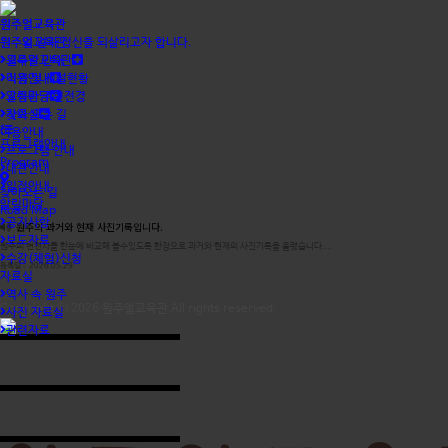
원주얼교육관
원주얼교육관
원주얼교육관
원주의 얼과 정신을 되살리고자 합니다.
교육관 안내
원주얼교육관
직원 및 시설현황
이용안내
교육관 주변전경
알림마당
찾아 오는 길
자료실
이용안내
프로그램안내
프로그램 안내
Program
대관안내
일정안내
찾아오는 길
알림마당
Road Map
공지사항
원주의 과거와 현재 사진기록입니다.
보도자료
원주의 변천사를 한눈에 비교해 볼수있도록 한장으로 과거와 현재의 사진기록을 올렸습니다...
수강(체험)신청
등록일 : 2026.05.29
자료실
역사 속 원주
Copyright ⓒ 2026
원주얼교육관
All rights reserved.
사진 자료실
관련자료