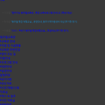
목록
이전글
『찾아가는 원주얼교육관 』 현장 교육프로그램 안내(고 3학년 대상)
현재글
『원주얼 현장 체험교실 』 운영안내_원주지역아동센터 대상[무기한 연기]
다음글
『2021. 하반기 원주얼 현장체험교실 』_학생대상[무기한 연기]
원주얼교육관
교육관 안내
직원 및 시설현황
교육관 주변전경
찾아 오는 길
이용안내
프로그램 안내
대관안내
일정안내
알림마당
공지사항
보도자료
수강(체험)신청
자료실
역사 속 원주
사진 자료실
관련자료