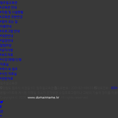
원주얼교육관
교육관 안내
직원 및 시설현황
교육관 주변전경
찾아 오는 길
이용안내
프로그램 안내
대관안내
일정안내
알림마당
공지사항
보도자료
수강(체험)신청
자료실
역사 속 원주
사진 자료실
관련자료
원주얼교육관
강원도 원주시 석경길 63, 원주얼교육관
고유번호 : 233-82-68633
대표전화 :
033
본웹사이트에 게시된 이메일 주소가 전자우편 수집프로그램이나 그밖의 기술적 장치를 이용하
Copyright ⓒ 2026
www.domainname.kr
All rights reserved.