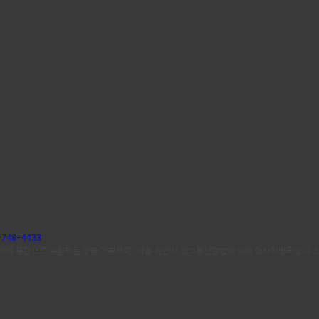
-748-4433
여 무단으로 수집되는 것을 거부하며, 이를 위반시 정보통신망법에 의해 형사처벌되실 수 