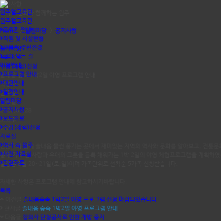
공지사항
원주얼교육관
역사와 문화가 함께하는 원주
원주얼교육관
교육관 안내
Home
>
알림마당
>
공지사항
직원 및 시설현황
교육관 주변전경
공지사항
찾아 오는 길
보도자료
이용안내
수강(체험)신청
프로그램 안내
솔내음 숲속 1박2일 야영 프로그램 안내
대관안내
작성자
일정안내
원주얼
알림마당
등록일
공지사항
2022.07.28
보도자료
조회수
수강(체험)신청
1337
자료실
역사 속 원주
전문가와 함께 솔내음 물씬 풍기는 곳에서 재미있는 지역의 역사와 문화를 알아보고, 전통문화
사진 자료실
통해 가족 간 사랑과 우애의 그릇을 듬뿍 채워가는 1박 2일의 야영 체험프로그램을 계획하였
관련자료
일정은 8월 20~21일(토,일)이며 가족단위로 선착순 5가족 신청받습니다.
자세한 사항은 프로그램 안내에 참고하시기바랍니다.
목록
이전글
솔내음숲속 1박2일 야영 프로그램 신청 마감되었습니다.
현재글
솔내음 숲속 1박2일 야영 프로그램 안내
다음글
창의사 단청공사로 인한 개방 중지