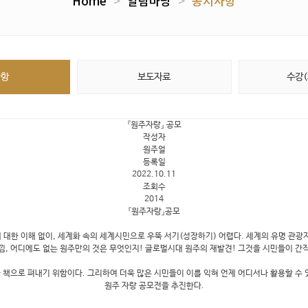
Home
>
알림마당
>
공지사항
사항
보도자료
수강
『원주자랑』 공모
작성자
원주얼
등록일
2022.10.11
조회수
2014
『원주자랑』공모
 대한 이해 없이, 세계화 속의 세계시민으로 우뚝 서기(성장하기) 어렵다. 세계의 유명 관
낌, 어디에도 없는 원주만의 것은 무엇인지! 글로벌시대 원주의 재발견! 그것을 시민들이 간
으로 펴내기 위함이다. 그리하여 더욱 많은 시민들이 이를 익혀 언제 어디서나 활용할 수 있
원주 자랑 공모전을 추진한다.