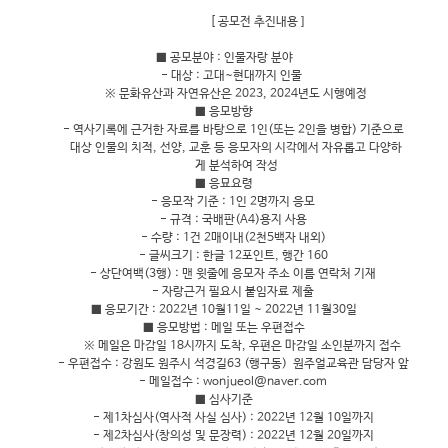
[ 공모전 추진내용 ]
■ 공모분야 : 인물자랑 분야
- 대상 : 고대~현대까지 인물
※ 문화유산과 자연유산은 2023, 2024년도 시행예정
■ 응모방향
- 역사기록에 근거한 자료를 바탕으로 1인(또는 2인을 병합) 기준으로
대상 인물의 치적, 선양, 교훈 등 응모자의 시각에서 자유롭고 다양하
게 분석하여 작성
■ 응묘요령
- 응모작 기준 : 1인 2명까지 응모
- 규격 : 국배판(A4)용지 사용
- 수량 : 1건 2매이내(2천5백자 내외)
- 글씨크기 : 한글 12포인트, 행간 160
- 상단여백(3행) : 맨 윗줄에 응모자 주소 이름 연락처 기재
- 자랑근거 필요시 붙임자료 제출
■ 응모기간 : 2022년 10월11일 ~ 2022년 11월30일
■ 응모방법 : 메일 또는 우편접수
※ 메일은 마감일 18시까지 도착, 우편은 마감일 소인분까지 접수
- 우편접수 : 강원도 원주시 석경길63 (행구동) 원주얼교육관 담당자 앞
- 메일접수 : wonjueol@naver.com
■ 심사기준
- 제1차심사(역사적 사실 심사) : 2022년 12월 10일까지
- 제2차심사(창의성 및 문장력) : 2022년 12월 20일까지