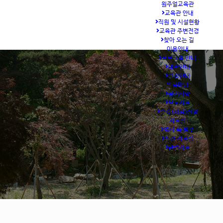
원주얼교육관
교육관 안내
직원 및 시설현황
교육관 주변전경
찾아 오는 길
이용안내
프로그램 안내
대관안내
일정안내
알림마당
공지사항
보도자료
수강(체험)신청
자료실
역사 속 원주
사진 자료실
관련자료