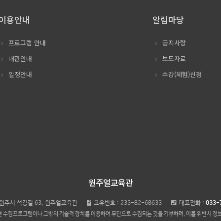
이용안내
알림마당
프로그램 안내
공지사항
대관안내
보도자료
일정안내
수강(체험)신청
원주얼교육관
원주시 석경길 63, 원주얼교육관
고유번호 : 233-82-68633
대표전화 :
033-
 수집프로그램이나 그밖의 기술적 장치를 이용하여 무단으로 수집되는 것을 거부하며, 이를 위반시 정