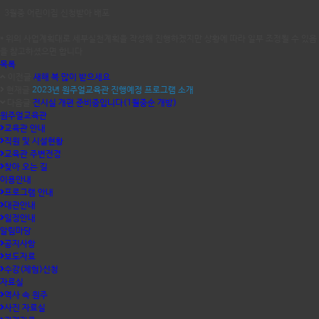
3월중 어린이집 신청받아 배포
* 위의 사업계획대로 세부실천계획을 작성해 진행하겠지만 상황에 따라 일부 조정될 수 있음
을 참고하셨으면 합니다
목록
이전글
새해 복 많이 받으세요
현재글
2023년 원주얼교육관 진행예정 프로그램 소개
다음글
전시실 개편 준비중입니다(1월중순 개방)
원주얼교육관
교육관 안내
직원 및 시설현황
교육관 주변전경
찾아 오는 길
이용안내
프로그램 안내
대관안내
일정안내
알림마당
공지사항
보도자료
수강(체험)신청
자료실
역사 속 원주
사진 자료실