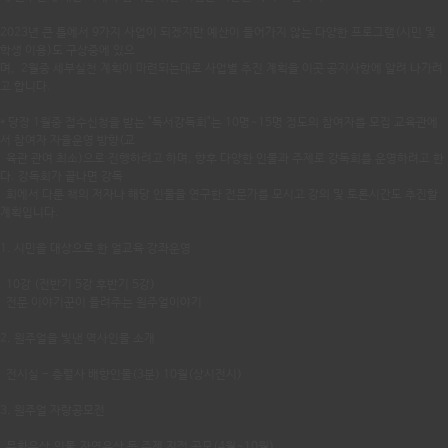
2023년 큰 틀에서 9가지 사업이 되겠지만 예산이 들어가지 않는 다양한 프로그램(시민 및
학생 이용)도 구상중에 있으
며, 2월중 세부실천 계획이 마련되는대로 사업별 추진 계획을 이곳 공지사항에 알려 나가려
고 합니다.
* 당장 1월중 접수신청을 받는 "독서강독회"는 10명~15명 정도의 참여자를 모집 교육관에
서 참여자 자율운영 방향(교
육관 관여 최소)으로 진행하려고 하며, 향후 다양한 인물과 주제로 강독회를 운영하려고 한
다. 강독회가 끝나면 강독
회에서 다룬 책의 저자나 해당 인물을 연구한 전문가를 모시고 강의 및 토론시간도 추진할
계획입니다.
1. 시민을 대상으로 한 얼교육 강좌운영
10강 (전반기 5강 후반기 5강)
전문 이야기꾼이 들려주는 원주얼이야기
2. 원주얼을 빛낸 역사인물 소개
전시실 - 충렬사 배향인물(3분) 10월(상시전시)
3. 원주얼 자랑공모전
문화유산,인물,자연유산 등 주제 지정 공모(4월~10월)