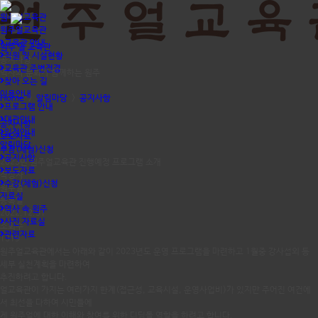
원주얼교육관
원주얼교육관
교육관 안내
원주 얼 교육관
직원 및 시설현황
공지사항
교육관 주변전경
역사와 문화가 함께하는 원주
찾아 오는 길
이용안내
Home
>
알림마당
>
공지사항
프로그램 안내
대관안내
공지사항
일정안내
보도자료
알림마당
수강(체험)신청
공지사항
2023년 원주얼교육관 진행예정 프로그램 소개
보도자료
작성자
수강(체험)신청
원주얼
자료실
등록일
역사 속 원주
2022.12.31
사진 자료실
조회수
관련자료
1319
원주얼교육관에서는 아래와 같이 2023년도 운영 프로그램을 마련하고 1월중 강사섭외 등
세부 실천계획을 마련하여
추진하려고 합니다.
얼교육관이 가지는 여러가지 한계(접근성, 교육시설, 운영사업비)가 있지만 주어진 여건에
서 최선을 다하여 시민들에
게 원주얼에 대한 이해와 참여를 위한 디딤돌 역할을 하려고 합니다.