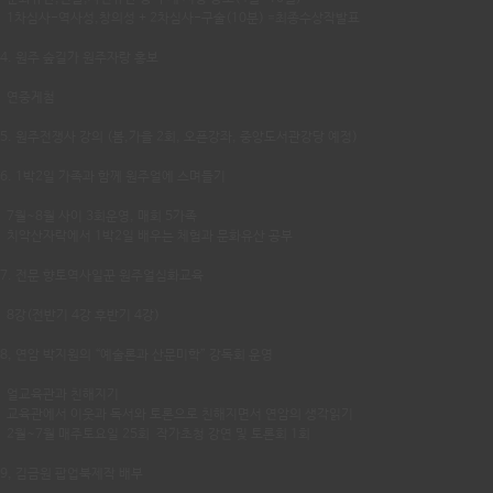
1차심사-역사성,창의성 + 2차심사-구술(10분) =최종수상작발표
4. 원주 숲길가 원주자랑 홍보
연중게첨
5. 원주전쟁사 강의 (봄,가을 2회, 오픈강좌, 중앙도서관강당 예정)
6. 1박2일 가족과 함께 원주얼에 스며들기
7월~8월 사이 3회운영, 매회 5가족
치악산자락에서 1박2일 배우는 체험과 문화유산 공부
7. 전문 향토역사일꾼 원주얼심화교육
8강(전반기 4강 후반기 4강)
8, 연암 박지원의 “예술론과 산문미학” 강독회 운영
얼교육관과 친해지기
교육관에서 이웃과 독서와 토론으로 친해지면서 연암의 생각읽기
2월~7월 매주토요일 25회 작가초청 강연 및 토론회 1회
9, 김금원 팝업북제작 배부