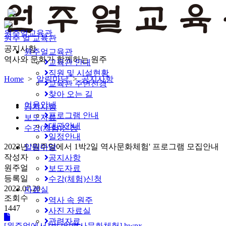
원주얼교육관
원주 얼 교육관
공지사항
원주얼교육관
역사와 문화가 함께하는 원주
교육관 안내
직원 및 시설현황
Home
>
알림마당
>
공지사항
교육관 주변전경
찾아 오는 길
이용안내
공지사항
프로그램 안내
보도자료
대관안내
수강(체험)신청
일정안내
2023년 '원주얼에서 1박2일 역사문화체험' 프로그램 모집안내
알림마당
작성자
공지사항
원주얼
보도자료
등록일
수강(체험)신청
2023.07.20
자료실
조회수
역사 속 원주
1447
사진 자료실
관련자료
[원주얼에서1박2일역사문화체험].hwpx