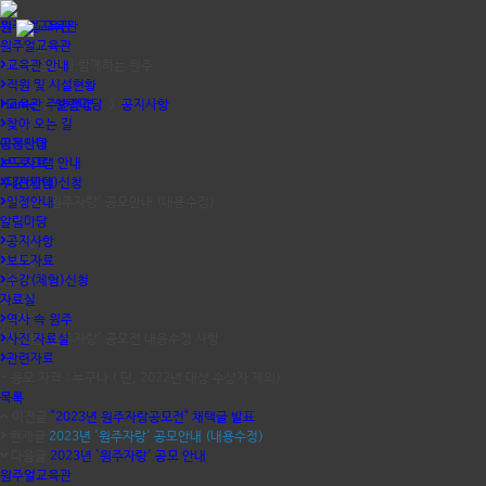
원주얼교육관
원주 얼 교육관
원주얼교육관
공지사항
역사와 문화가 함께하는 원주
교육관 안내
직원 및 시설현황
Home
교육관 주변전경
>
알림마당
>
공지사항
찾아 오는 길
이용안내
공지사항
보도자료
프로그램 안내
수강(체험)신청
대관안내
2023년 '원주자랑' 공모안내 (내용수정)
일정안내
알림마당
작성자
원주얼
공지사항
등록일
보도자료
2023.11.26
수강(체험)신청
자료실
조회수
1489
역사 속 원주
2023년 '원주자랑' 공모전 내용수정 사항
사진 자료실
관련자료
- 응모 자격 : 누구나 ( 단, 2022년 대상 수상자 제외)
목록
이전글
"2023년 원주자랑공모전" 채택글 발표
현재글
2023년 '원주자랑' 공모안내 (내용수정)
다음글
2023년 '원주자랑' 공모 안내
원주얼교육관