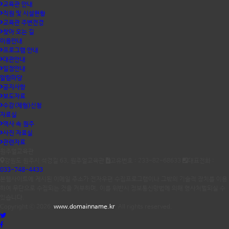
교육관 안내
직원 및 시설현황
교육관 주변전경
찾아 오는 길
이용안내
프로그램 안내
대관안내
일정안내
알림마당
공지사항
보도자료
수강(체험)신청
자료실
역사 속 원주
사진 자료실
관련자료
원주얼교육관
강원도 원주시 석경길 63, 원주얼교육관
고유번호 : 233-82-68633
대표전화 :
033-748-4433
본웹사이트에 게시된 이메일 주소가 전자우편 수집프로그램이나 그밖의 기술적 장치를 이용
하여 무단으로 수집되는 것을 거부하며, 이를 위반시 정보통신망법에 의해 형사처벌되실 수
있습니다.
Copyright ⓒ 2026
www.domainname.kr
All rights reserved.