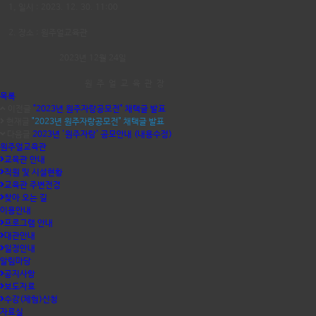
1, 일시 : 2023. 12. 30. 11:00
2. 장소 : 원주얼교육관
2023년 12월 24일
원 주 얼 교 육 관 장
목록
이전글
"2023년 원주자랑공모전" 채택글 발표
현재글
"2023년 원주자랑공모전" 채택글 발표
다음글
2023년 '원주자랑' 공모안내 (내용수정)
원주얼교육관
교육관 안내
직원 및 시설현황
교육관 주변전경
찾아 오는 길
이용안내
프로그램 안내
대관안내
일정안내
알림마당
공지사항
보도자료
수강(체험)신청
자료실