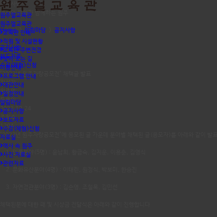
공지사항
역사와 문화가 함께하는 원주
원주얼교육관
원주얼교육관
Home
>
알림마당
>
공지사항
교육관 안내
직원 및 시설현황
공지사항
교육관 주변전경
보도자료
찾아 오는 길
수강(체험)신청
이용안내
"2023년 원주자랑공모전" 채택글 발표
프로그램 안내
작성자
대관안내
원주얼
일정안내
등록일
알림마당
2023.12.24
공지사항
조회수
보도자료
1294
수강(체험)신청
"2023년 원주자랑공모전"에 응모된 글 가운데 분야별 채택된 글(응모자)를 아래와 같이 발
자료실
역사 속 원주
1. 인물분야(5명) : 윤남희, 황금숙, 김지운, 이용춘, 김영식
사진 자료실
관련자료
2. 문화유산분야(4명) : 이태린, 원정식, 박보미, 한승진
3. 자연경관분야(3명) : 김순영, 조철묵, 김민선
채택된분에 대한 패 및 시상금 전달식은 아래와 같이 진행합니다