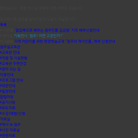
좋겠습니다. 또한 전시실 내용에 대한 책자도 있습니다.
읽어보시면 원주를 알아가는데 도움이 되실겁니다.
목록
이전글
'팝업북으로 배우는 원주인물 김금원' 키트 배부신청안내
현재글
기획전시 '원주! 어떤 고장인가?'
다음글
지역 어린이를 위한 현장학습교재 『원주의 역사인물』 배부 신청안내
원주얼교육관
교육관 안내
직원 및 시설현황
교육관 주변전경
찾아 오는 길
이용안내
프로그램 안내
대관안내
일정안내
알림마당
공지사항
보도자료
수강(체험)신청
자료실
역사 속 원주
사진 자료실
관련자료