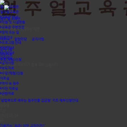
원주얼교육관
원주얼교육관
교육관 안내
원주 얼 교육관
직원 및 시설현황
공지사항
교육관 주변전경
역사와 문화가 함께하는 원주
찾아 오는 길
이용안내
Home
>
알림마당
>
공지사항
프로그램 안내
대관안내
공지사항
일정안내
보도자료
알림마당
수강(체험)신청
공지사항
총
77개
의 데이터가 등록 되어 있습니다.
보도자료
번호
수강(체험)신청
제목
자료실
이름
역사 속 원주
조회수
사진 자료실
날짜
관련자료
67
'팝업북으로 배우는 원주인물 김금원' 키트 배부신청안내
원주얼
737
2025.05.28
66
기획전시 '원주! 어떤 고장인가?'