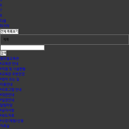
5
6
7
8
다음
마지막
원주얼교육관
교육관 안내
직원 및 시설현황
교육관 주변전경
찾아 오는 길
이용안내
프로그램 안내
대관안내
일정안내
알림마당
공지사항
보도자료
수강(체험)신청
자료실