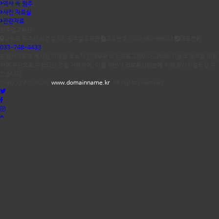
역사 속 원주
사진 자료실
관련자료
원주얼교육관
강원도 원주시 석경길 63, 원주얼교육관
고유번호 : 233-82-68633
대표전화 :
033-748-4433
본웹사이트에 게시된 이메일 주소가 전자우편 수집프로그램이나 그밖의 기술적 장치를 이용
하여 무단으로 수집되는 것을 거부하며, 이를 위반시 정보통신망법에 의해 형사처벌되실 수
있습니다.
Copyright ⓒ 2026
www.domainname.kr
All rights reserved.