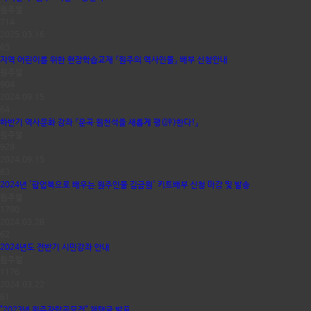
원주얼
714
2025.03.16
65
지역 어린이를 위한 현장학습교재 『원주의 역사인물』 배부 신청안내
원주얼
904
2024.09.15
64
하반기 역사문화 강좌 『운곡 원천석을 새롭게 평(評)한다!』
원주얼
929
2024.09.15
63
2024년 '팝업북으로 배우는 원주인물 김금원' 키트배부 신청 마감 및 발송
원주얼
1790
2024.03.28
62
2024년도 전반기 시민강좌 안내
원주얼
1176
2024.03.22
61
"2023년 원주자랑공모전" 채택글 발표