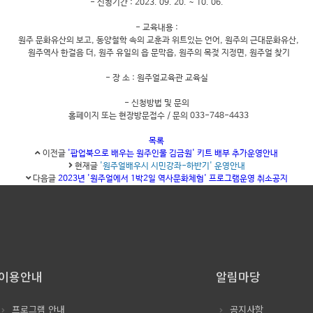
- 신청기간 : 2023. 09. 20. ~ 10. 06.
- 교육내용 :
원주 문화유산의 보고, 동양철학 속의 교훈과 위트있는 언어, 원주의 근대문화유산,
원주역사 한걸음 더, 원주 유일의 읍 문막읍, 원주의 목젖 지정면, 원주얼 찾기
- 장 소 : 원주얼교육관 교육실
- 신청방법 및 문의
홈페이지 또는 현장방문접수 / 문의 033-748-4433
목록
이전글
'팝업북으로 배우는 원주인물 김금원' 키트 배부 추가운영안내
현재글
'원주얼배우시 시민강좌-하반기' 운영안내
다음글
2023년 '원주얼에서 1박2일 역사문화체험' 프로그램운영 취소공지
이용안내
알림마당
프로그램 안내
공지사항