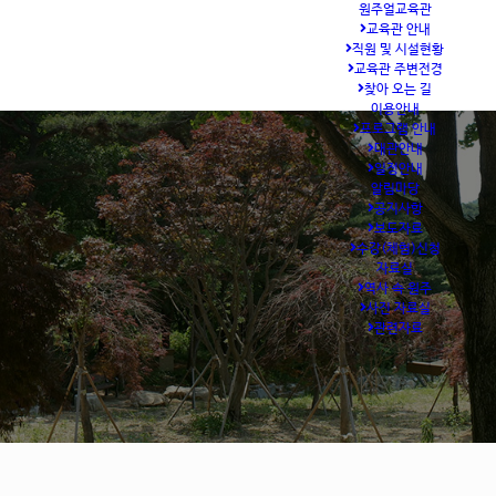
원주얼교육관
교육관 안내
직원 및 시설현황
교육관 주변전경
찾아 오는 길
이용안내
프로그램 안내
대관안내
일정안내
알림마당
공지사항
보도자료
수강(체험)신청
자료실
역사 속 원주
사진 자료실
관련자료