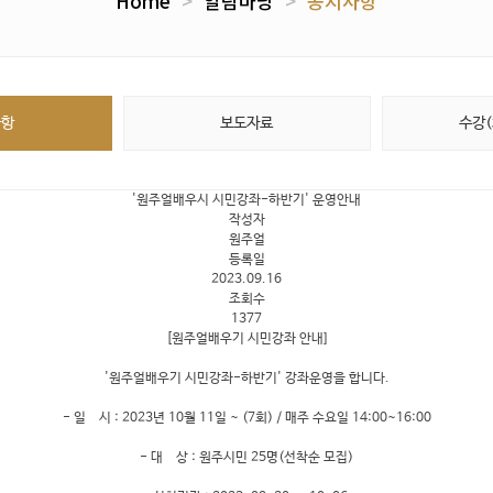
Home
>
알림마당
>
공지사항
사항
보도자료
수강
'원주얼배우시 시민강좌-하반기' 운영안내
작성자
원주얼
등록일
2023.09.16
조회수
1377
[원주얼배우기 시민강좌 안내]
'원주얼배우기 시민강좌-하반기' 강좌운영을 합니다.
- 일 시 : 2023년 10월 11일 ~ (7회) / 매주 수요일 14:00~16:00
- 대 상 : 원주시민 25명(선착순 모집)