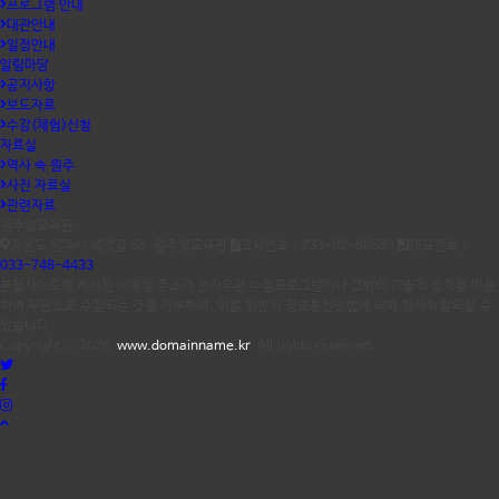
프로그램 안내
대관안내
일정안내
알림마당
공지사항
보도자료
수강(체험)신청
자료실
역사 속 원주
사진 자료실
관련자료
원주얼교육관
강원도 원주시 석경길 63, 원주얼교육관
고유번호 : 233-82-68633
대표전화 :
033-748-4433
본웹사이트에 게시된 이메일 주소가 전자우편 수집프로그램이나 그밖의 기술적 장치를 이용
하여 무단으로 수집되는 것을 거부하며, 이를 위반시 정보통신망법에 의해 형사처벌되실 수
있습니다.
Copyright ⓒ 2026
www.domainname.kr
All rights reserved.