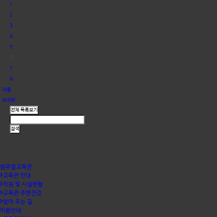
1
2
3
4
5
6
7
8
다음
마지막
원주얼교육관
교육관 안내
직원 및 시설현황
교육관 주변전경
찾아 오는 길
이용안내