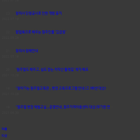
2022.07.28
23
창의사 단청공사로 인한 개방 중지
2022.07.19
22
팝업북으로 배우는 원주인물 '김금원'
2022.05.28
21
창의사 참배안내
2022.05.18
20
'원주얼도 배우고, 쉼도 얻는 치악산 둘레길' 책자 배포
2021.10.28
19
『찾아가는 원주얼교육관 』 현장 교육프로그램 안내(고 3학년 대상)
2021.10.28
18
『원주얼 현장 체험교실 』 운영안내_원주지역아동센터 대상[무기한 연기]
2021.06.30
처음
이전