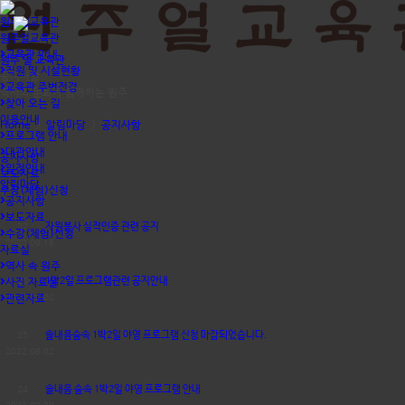
원주얼교육관
원주얼교육관
교육관 안내
원주 얼 교육관
직원 및 시설현황
공지사항
교육관 주변전경
역사와 문화가 함께하는 원주
찾아 오는 길
이용안내
Home
>
알림마당
>
공지사항
프로그램 안내
대관안내
공지사항
일정안내
보도자료
알림마당
수강(체험)신청
공지사항
보도자료
27
자원봉사 실적인증 관련 공지
수강(체험)신청
2022.09.16
자료실
역사 속 원주
26
1박2일 프로그램관련 공지안내
사진 자료실
2022.09.02
관련자료
25
솔내음숲속 1박2일 야영 프로그램 신청 마감되었습니다.
2022.08.02
24
솔내음 숲속 1박2일 야영 프로그램 안내