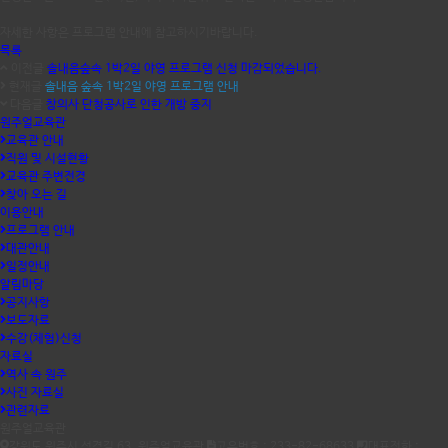
자세한 사항은 프로그램 안내에 참고하시기바랍니다.
목록
이전글
솔내음숲속 1박2일 야영 프로그램 신청 마감되었습니다.
현재글
솔내음 숲속 1박2일 야영 프로그램 안내
다음글
창의사 단청공사로 인한 개방 중지
원주얼교육관
교육관 안내
직원 및 시설현황
교육관 주변전경
찾아 오는 길
이용안내
프로그램 안내
대관안내
일정안내
알림마당
공지사항
보도자료
수강(체험)신청
자료실
역사 속 원주
사진 자료실
관련자료
원주얼교육관
강원도 원주시 석경길 63, 원주얼교육관
고유번호 : 233-82-68633
대표전화 :