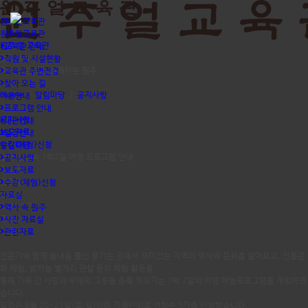
원주얼교육관
원주얼교육관
원주 얼 교육관
교육관 안내
공지사항
직원 및 시설현황
역사와 문화가 함께하는 원주
교육관 주변전경
찾아 오는 길
Home
>
알림마당
>
공지사항
이용안내
프로그램 안내
공지사항
대관안내
보도자료
일정안내
수강(체험)신청
알림마당
솔내음 숲속 1박2일 야영 프로그램 안내
공지사항
작성자
보도자료
원주얼
수강(체험)신청
등록일
자료실
2022.07.28
역사 속 원주
조회수
사진 자료실
1339
관련자료
전문가와 함께 솔내음 물씬 풍기는 곳에서 재미있는 지역의 역사와 문화를 알아보고, 전통문
화 체험, 밤하늘 별자리 관찰 등의 체험 활동을
통해 가족 간 사랑과 우애의 그릇을 듬뿍 채워가는 1박 2일의 야영 체험프로그램을 계획하였
습니다.
일정은 8월 20~21일(토,일)이며 가족단위로 선착순 5가족 신청받습니다.