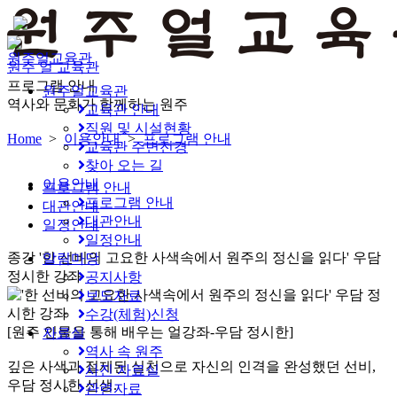
원주얼교육관
원주 얼 교육관
프로그램 안내
원주얼교육관
역사와 문화가 함께하는 원주
교육관 안내
직원 및 시설현황
Home
>
이용안내
>
프로그램 안내
교육관 주변전경
찾아 오는 길
이용안내
프로그램 안내
프로그램 안내
대관안내
대관안내
일정안내
일정안내
종강
'한 선비의 고요한 사색속에서 원주의 정신을 읽다' 우담
알림마당
정시한 강좌
공지사항
보도자료
수강(체험)신청
[원주 인물을 통해 배우는 얼강좌-우담 정시한]
자료실
역사 속 원주
깊은 사색과 절제된 실천으로 자신의 인격을 완성했던 선비,
사진 자료실
우담 정시한 선생.
관련자료