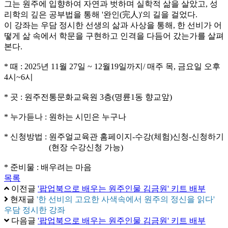
그는 원주에 입향하여 자연과 벗하며 실학적 삶을 살았고, 성
리학의 깊은 공부법을 통해 '완인(完人)'의 길을 걸었다.
이 강좌는 우담 정시한 선생의 삶과 사상을 통해, 한 선비가 어
떻게 삶 속에서 학문을 구현하고 인격을 다듬어 갔는가를 살펴
본다.
* 때 : 2025년 11월 27일 ~ 12월19일까지/ 매주 목, 금요일 오후
4시~6시
* 곳 : 원주전통문화교육원 3층(명륜1동 향교앞)
* 누가듣나 : 원하는 시민은 누구나
* 신청방법 : 원주얼교육관 홈페이지-수강(체험)신청-신청하기
(현장 수강신청 가능)
* 준비물 : 배우려는 마음
목록
이전글
'팝업북으로 배우는 원주인물 김금원' 키트 배부
현재글
'한 선비의 고요한 사색속에서 원주의 정신을 읽다'
우담 정시한 강좌
다음글
'팝업북으로 배우는 원주인물 김금원' 키트 배부