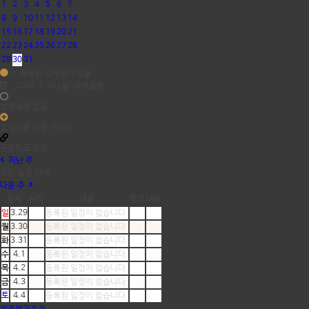
1
2
3
4
5
6
7
8
9
10
11
12
13
14
15
16
17
18
19
20
21
22
23
24
25
26
27
28
29
30
31
= 등록된 스케쥴이 있음
2026.3.30 (월) 세부일정
상세내용 없음
상세내용 있음 (새창)
관련링크 있음
지난 주
주간 일정 안내
다음 주
일자
시각
내용
링크
내용
일
3.29
등록된 일정이 없습니다.
월
3.30
등록된 일정이 없습니다.
화
3.31
등록된 일정이 없습니다.
수
4.1
등록된 일정이 없습니다.
목
4.2
등록된 일정이 없습니다.
금
4.3
등록된 일정이 없습니다.
토
4.4
등록된 일정이 없습니다.