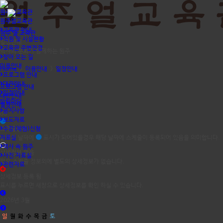
원주얼교육관
원주얼교육관
교육관 안내
원주 얼 교육관
직원 및 시설현황
일정안내
교육관 주변전경
역사와 문화가 함께하는 원주
찾아 오는 길
이용안내
Home
>
이용안내
>
일정안내
프로그램 안내
대관안내
프로그램 안내
일정안내
대관안내
알림마당
일정안내
공지사항
dd
보도자료
스케쥴등록
수강(체험)신청
자료실
달력의 날짜에
표시가 되어있을경우 해당 날짜에 스케줄이 등록되어 있음을 의미합니다.
역사 속 원주
상세정보 없음
사진 자료실
짧은 스케쥴 정보외에 별도의 상세정보가 없습니다.
관련자료
상세정보 등록 됨
표시를 누르면 새창으로 상세정보를 확인 하실 수 있습니다.
2026년 3월
일
월
화
수
목
금
토