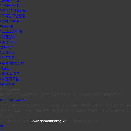
원주얼교육관
교육관 안내
직원 및 시설현황
교육관 주변전경
찾아 오는 길
이용안내
프로그램 안내
대관안내
일정안내
알림마당
공지사항
보도자료
수강(체험)신청
자료실
역사 속 원주
사진 자료실
관련자료
원주얼교육관
강원도 원주시 석경길 63, 원주얼교육관
고유번호 : 233-82-68633
대표전화 :
033-748-4433
본웹사이트에 게시된 이메일 주소가 전자우편 수집프로그램이나 그밖의 기술적 장치를 이용
하여 무단으로 수집되는 것을 거부하며, 이를 위반시 정보통신망법에 의해 형사처벌되실 수
있습니다.
Copyright ⓒ 2026
www.domainname.kr
All rights reserved.