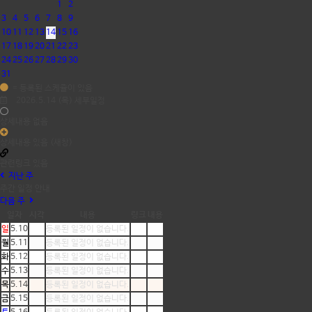
1
2
3
4
5
6
7
8
9
10
11
12
13
14
15
16
17
18
19
20
21
22
23
24
25
26
27
28
29
30
31
= 등록된 스케쥴이 있음
2026.5.14 (목) 세부일정
상세내용 없음
상세내용 있음 (새창)
관련링크 있음
지난 주
주간 일정 안내
다음 주
일자
시각
내용
링크
내용
일
5.10
등록된 일정이 없습니다.
월
5.11
등록된 일정이 없습니다.
화
5.12
등록된 일정이 없습니다.
수
5.13
등록된 일정이 없습니다.
목
5.14
등록된 일정이 없습니다.
금
5.15
등록된 일정이 없습니다.