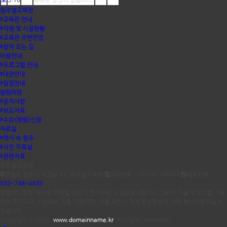
토
5.16
등록된 일정이 없습니다.
원주얼교육관
교육관 안내
직원 및 시설현황
교육관 주변전경
찾아 오는 길
이용안내
프로그램 안내
대관안내
일정안내
알림마당
공지사항
보도자료
수강(체험)신청
자료실
역사 속 원주
사진 자료실
관련자료
원주얼교육관
강원도 원주시 석경길 63, 원주얼교육관
고유번호 : 233-82-68633
대표전화 :
033-748-4433
본웹사이트에 게시된 이메일 주소가 전자우편 수집프로그램이나 그밖의 기술적 장치를 이용
하여 무단으로 수집되는 것을 거부하며, 이를 위반시 정보통신망법에 의해 형사처벌되실 수
있습니다.
Copyright ⓒ 2026
www.domainname.kr
All rights reserved.