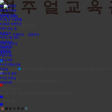
원주얼교육관
원주얼교육관
교육관 안내
원주 얼 교육관
직원 및 시설현황
일정안내
교육관 주변전경
역사와 문화가 함께하는 원주
찾아 오는 길
이용안내
Home
>
이용안내
>
일정안내
프로그램 안내
대관안내
프로그램 안내
일정안내
대관안내
알림마당
일정안내
공지사항
dd
보도자료
스케쥴등록
수강(체험)신청
자료실
달력의 날짜에
표시가 되어있을경우 해당 날짜에 스케줄이 등록되어 있음을 의미합니다.
역사 속 원주
상세정보 없음
사진 자료실
짧은 스케쥴 정보외에 별도의 상세정보가 없습니다.
관련자료
상세정보 등록 됨
표시를 누르면 새창으로 상세정보를 확인 하실 수 있습니다.
2026년 5월
일
월
화
수
목
금
토