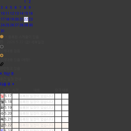
1
2
3
4
5
6
7
8
9
10
11
12
13
14
15
16
17
18
19
20
21
22
23
24
25
26
27
28
29
30
31
= 등록된 스케쥴이 있음
2026.5.22 (금) 세부일정
상세내용 없음
상세내용 있음 (새창)
관련링크 있음
지난 주
주간 일정 안내
다음 주
일자
시각
내용
링크
내용
일
5.17
등록된 일정이 없습니다.
월
5.18
등록된 일정이 없습니다.
화
5.19
등록된 일정이 없습니다.
수
5.20
등록된 일정이 없습니다.
목
5.21
등록된 일정이 없습니다.
금
5.22
등록된 일정이 없습니다.