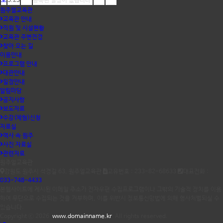
토
5.23
등록된 일정이 없습니다.
원주얼교육관
교육관 안내
직원 및 시설현황
교육관 주변전경
찾아 오는 길
이용안내
프로그램 안내
대관안내
일정안내
알림마당
공지사항
보도자료
수강(체험)신청
자료실
역사 속 원주
사진 자료실
관련자료
원주얼교육관
강원도 원주시 석경길 63, 원주얼교육관
고유번호 : 233-82-68633
대표전화 :
033-748-4433
본웹사이트에 게시된 이메일 주소가 전자우편 수집프로그램이나 그밖의 기술적 장치를 이용
하여 무단으로 수집되는 것을 거부하며, 이를 위반시 정보통신망법에 의해 형사처벌되실 수
있습니다.
Copyright ⓒ 2026
www.domainname.kr
All rights reserved.