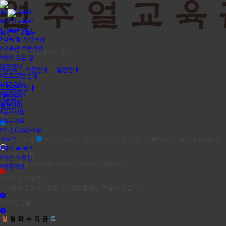
원주얼교육관
원주얼교육관
교육관 안내
원주 얼 교육관
직원 및 시설현황
일정안내
교육관 주변전경
역사와 문화가 함께하는 원주
찾아 오는 길
이용안내
Home
>
이용안내
>
일정안내
프로그램 안내
대관안내
프로그램 안내
일정안내
대관안내
알림마당
일정안내
공지사항
dd
보도자료
스케쥴등록
수강(체험)신청
자료실
달력의 날짜에
표시가 되어있을경우 해당 날짜에 스케줄이 등록되어 있음을 의미합니다.
역사 속 원주
상세정보 없음
사진 자료실
짧은 스케쥴 정보외에 별도의 상세정보가 없습니다.
관련자료
상세정보 등록 됨
표시를 누르면 새창으로 상세정보를 확인 하실 수 있습니다.
2026년 5월
일
월
화
수
목
금
토